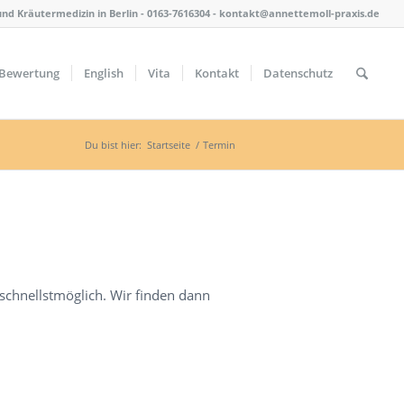
nd Kräutermedizin in Berlin - 0163-7616304 - kontakt@annettemoll-praxis.de
Bewertung
English
Vita
Kontakt
Datenschutz
Du bist hier:
Startseite
/
Termin
 schnellstmöglich. Wir finden dann