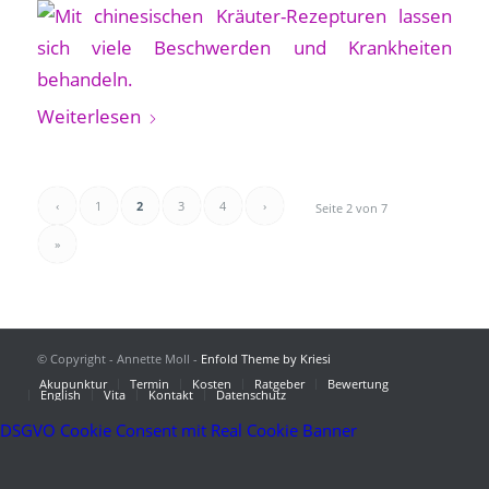
Weiterlesen
‹
1
2
3
4
›
Seite 2 von 7
»
© Copyright - Annette Moll -
Enfold Theme by Kriesi
Akupunktur
Termin
Kosten
Ratgeber
Bewertung
English
Vita
Kontakt
Datenschutz
DSGVO Cookie Consent mit Real Cookie Banner