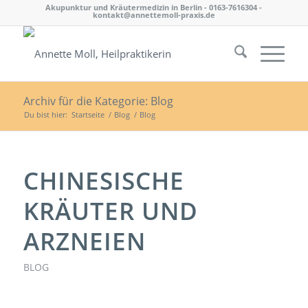
Akupunktur und Kräutermedizin in Berlin - 0163-7616304 -
kontakt@annettemoll-praxis.de
Archiv für die Kategorie: Blog
Du bist hier:
Startseite
/
Blog
/
Blog
CHINESISCHE
KRÄUTER UND
ARZNEIEN
BLOG