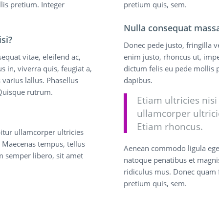
lis pretium. Integer
pretium quis, sem.
Nulla consequat massa
si?
Donec pede justo, fringilla ve
sequat vitae, eleifend ac,
enim justo, rhoncus ut, impe
in, viverra quis, feugiat a,
dictum felis eu pede mollis 
 varius lallus. Phasellus
dapibus.
 Quisque rutrum.
Etiam ultricies nis
ullamcorper ultrici
Etiam rhoncus.
bitur ullamcorper ultricies
. Maecenas tempus, tellus
Aenean commodo ligula ege
semper libero, sit amet
natoque penatibus et magnis
ridiculus mus. Donec quam fe
pretium quis, sem.