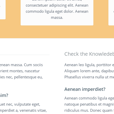
.
consectetuer adipiscing elit. Aenean
commodo ligula eget dolor. Aenean
massa.
Check the Knowlede
enean massa. Cum sociis
Aenean leo ligula, porttitor 
rient montes, nascetur
Aliquam lorem ante, dapibus i
ies nec, pellentesque eu,
Phasellus viverra nulla ut m
Aenean imperdiet?
nim?
Aenean commodo ligula ege
quet nec, vulputate eget,
natoque penatibus et magnis
mperdiet a, venenatis vitae,
ridiculus mus. Donec quam fe