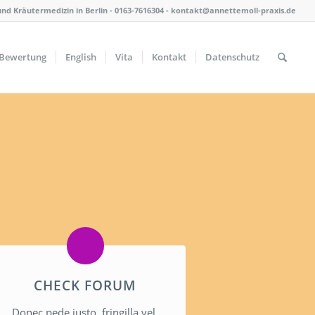
nd Kräutermedizin in Berlin - 0163-7616304 - kontakt@annettemoll-praxis.de
Bewertung
English
Vita
Kontakt
Datenschutz
CHECK FORUM
Donec pede justo, fringilla vel,