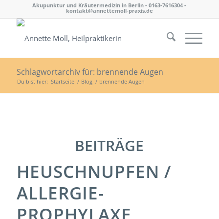
Akupunktur und Kräutermedizin in Berlin - 0163-7616304 -
kontakt@annettemoll-praxis.de
Schlagwortarchiv für: brennende Augen
Du bist hier:
Startseite
/
Blog
/
brennende Augen
BEITRÄGE
HEUSCHNUPFEN /
ALLERGIE-
PROPHYLAXE