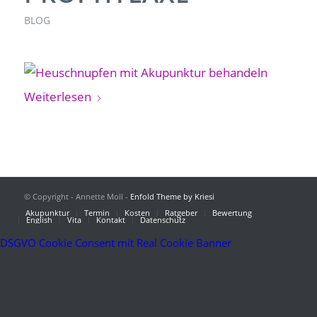
BLOG
Weiterlesen
© Copyright - Annette Moll -
Enfold Theme by Kriesi
Akupunktur
Termin
Kosten
Ratgeber
Bewertung
English
Vita
Kontakt
Datenschutz
DSGVO Cookie Consent mit Real Cookie Banner