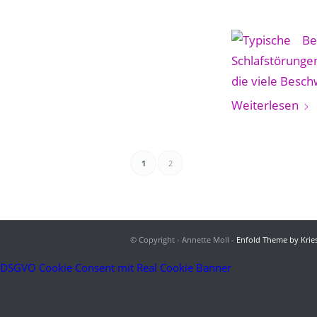
Weiterlesen
1
2
© Copyright - Annette Moll -
Enfold Theme by Kries
DSGVO Cookie Consent mit Real Cookie Banner