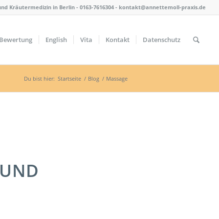
nd Kräutermedizin in Berlin - 0163-7616304 - kontakt@annettemoll-praxis.de
Bewertung
English
Vita
Kontakt
Datenschutz
Du bist hier:
Startseite
/
Blog
/
Massage
 UND